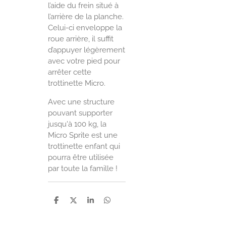
l’aide du frein situé à
l’arrière de la planche.
Celui-ci enveloppe la
roue arrière, il suffit
d’appuyer légèrement
avec votre pied pour
arrêter cette
trottinette Micro.
Avec une structure
pouvant supporter
jusqu'à 100 kg, la
Micro Sprite est une
trottinette enfant qui
pourra être utilisée
par toute la famille !
P
P
P
P
a
a
a
a
r
r
r
r
t
t
t
t