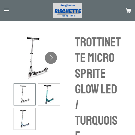
Passer
au
contenu
principal
Trottinet
te Micro
Sprite
Glow LED
/
turquois