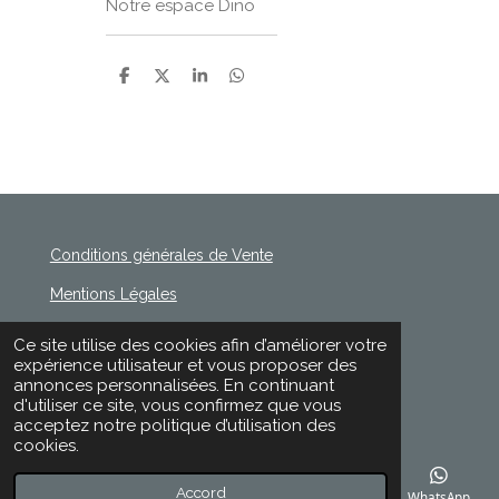
Notre espace Dino
P
P
P
P
a
a
a
a
r
r
r
r
t
t
t
t
a
a
a
a
g
g
g
g
e
e
e
e
r
r
r
r
Conditions générales de Vente
Mentions Légales
Politique de Confidentialité
Ce site utilise des cookies afin d’améliorer votre
© 2020 - 2026 Rischette
expérience utilisateur et vous proposer des
Propulsé par
Webador
annonces personnalisées. En continuant
d'utiliser ce site, vous confirmez que vous
acceptez notre politique d’utilisation des
cookies.
Accord
E-mail
Téléphone
Carte
Facebook
WhatsApp