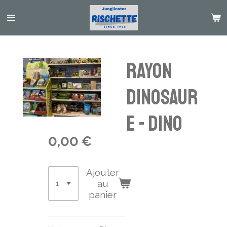
Passer
au
contenu
principal
Rayon
Dinosaur
e - Dino
0,00 €
Ajouter
au
panier