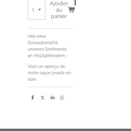
t
Ajouter
au
panier
Hier eine
Grossübersicht
unseres Sortiments
an Holzspielwaren -
Voici un aperçu de
notre rayon jouets en
bois
P
P
P
P
a
a
a
a
r
r
r
r
t
t
t
t
a
a
a
a
g
g
g
g
e
e
e
e
r
r
r
r