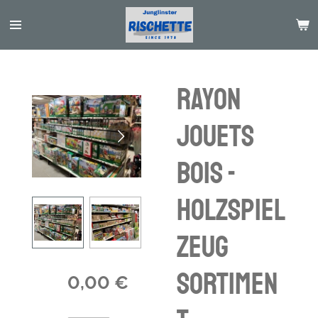
Passer
au
contenu
principal
Rayon
jouets
bois -
Holzspiel
zeug
Sortimen
0,00 €