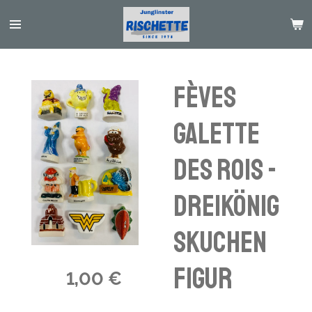
Passer
au
contenu
principal
Fèves
galette
des rois -
Dreikönig
skuchen
Figur
1,00 €