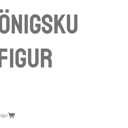
önigsku
Figur
nier