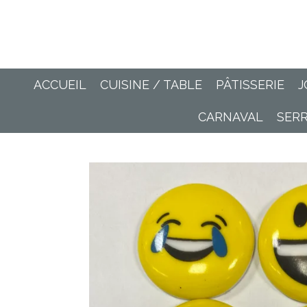
Passer
au
contenu
principal
ACCUEIL
CUISINE / TABLE
PÂTISSERIE
J
CARNAVAL
SER