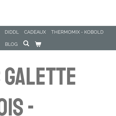
DIDDL
CADEAUX
THERMOMIX - KOBOLD
BLOG
 galette
ois -