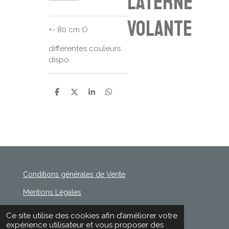
laterne
volante
+- 80 cm O
différentes couleurs
dispo
P
P
P
P
a
a
a
a
r
r
r
r
t
t
t
t
a
a
a
a
g
g
g
g
e
e
e
e
r
r
r
r
Conditions générales de Vente
Mentions Légales
Politique de Confidentialité
Ce site utilise des cookies afin d’améliorer votre
© 2020 - 2026 Rischette
expérience utilisateur et vous proposer des