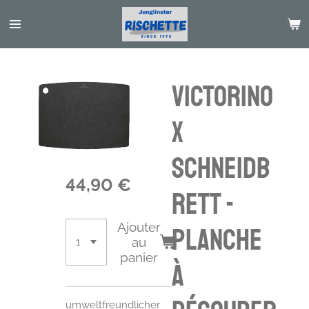
Passer
au
contenu
principal
VICTORINO
X
Schneidb
44,90 €
rett -
Ajouter
planche
au
panier
à
umweltfreundlicher