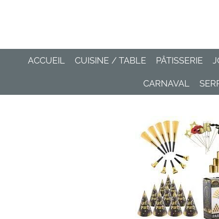
Passer
au
contenu
principal
ACCUEIL
CUISINE / TABLE
PÂTISSERIE
J
CARNAVAL
SER