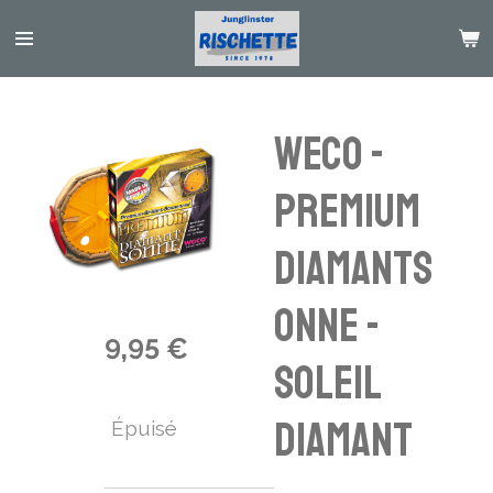
Passer
au
contenu
principal
Weco -
Premium
Diamants
onne -
9,95 €
soleil
diamant
Épuisé