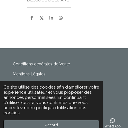
P
P
P
P
a
a
a
a
r
r
r
r
t
t
t
t
a
a
a
a
g
g
g
g
e
e
e
e
r
r
r
r
Conditions générales de Vente
Mentions Légales
Politique de Confidentialité
Ce site utilise des cookies afin d’améliorer votre
© 2020 - 2026 Rischette
expérience utilisateur et vous proposer des
Propulsé par
Webador
annonces personnalisées. En continuant
d'utiliser ce site, vous confirmez que vous
acceptez notre politique d’utilisation des
cookies.
Accord
E-mail
Téléphone
Carte
Facebook
WhatsApp