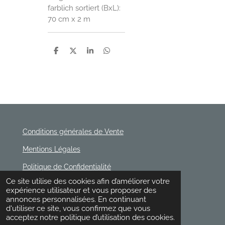
farblich sortiert (BxL):
70 cm x 2 m
P
P
P
P
a
a
a
a
r
r
r
r
t
t
t
t
a
a
a
a
g
g
g
g
e
e
e
e
r
r
r
r
Conditions générales de Vente
Mentions Légales
Politique de Confidentialité
© 2020 - 2026 Rischette
Ce site utilise des cookies afin d’améliorer votre
Propulsé par
Webador
expérience utilisateur et vous proposer des
annonces personnalisées. En continuant
d'utiliser ce site, vous confirmez que vous
acceptez notre politique d’utilisation des cookies.