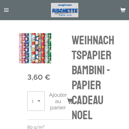
Passer
au
contenu
principal
Weihnach
tspapier
Bambini -
3,60 €
Papier
Ajouter
cadeau
au
panier
Noel
80 g/m²