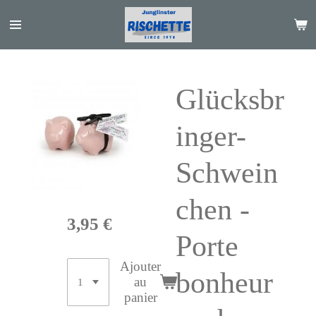
Passer
au
contenu
principal
Glücksbr
inger-
Schwein
chen -
3,95 €
Porte
Ajouter
bonheur
au
panier