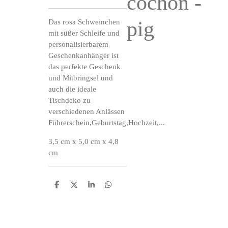
cochon -
pig
Das rosa Schweinchen
mit süßer Schleife und
personalisierbarem
Geschenkanhänger ist
das perfekte Geschenk
und Mitbringsel und
auch die ideale
Tischdeko zu
verschiedenen Anlässen
Führerschein,Geburtstag,Hochzeit,...
3,5 cm x 5,0 cm x 4,8
cm
P
P
P
P
a
a
a
a
r
r
r
r
t
t
t
t
a
a
a
a
g
g
g
g