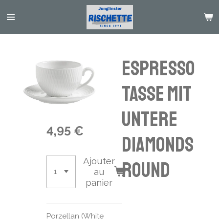
Passer
au
contenu
principal
Espresso
tasse mit
Untere
4,95 €
Diamonds
Ajouter
round
au
panier
Porzellan (White