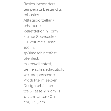
Basics, besonders
temperaturbeständig,
robustes
Alltagsporzellan),
erhabenes
Reliefdekor in Form
kleiner Sechsecke,
Füllvolumen Tasse
100 ml,
spülmaschinenfest,
ofenfest,
mikrowellenfest,
gefrierschranktauglich,
weitere passende
Produkte im selben
Design erhältlich
weiß Tasse Ø 7 cm, H
4,5 cm, Untere Ø 11
cm, H 1,5 cm