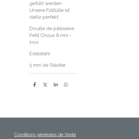
gefüllt werden.
Unsere Fülltülle ist
dafür perfekt.
Douille de pâtisserie
Petit Choux 8 mm -
inox
Edelstahl
5 mm de Städter
P
P
P
P
a
a
a
a
r
r
r
r
t
t
t
t
a
a
a
a
g
g
g
g
e
e
e
e
r
r
r
r
Conditions générales de Vente