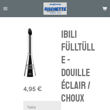
Passer
au
contenu
principal
Ibili
Fülltüll
e -
douille
éclair /
4,95 €
choux
Taille