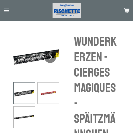
Passer
au
contenu
principal
Wunderk
erzen -
cierges
magiques
-
Späitzmä