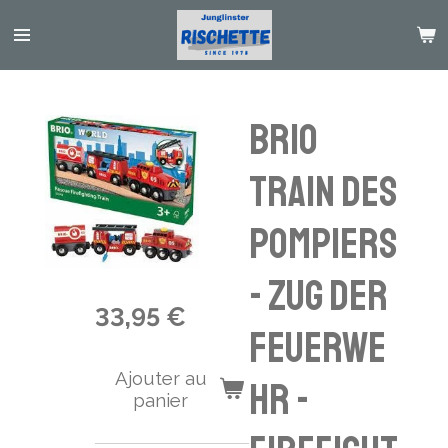
Passer
au
contenu
principal
Brio
Train des
pompiers
- Zug der
33,95 €
Feuerwe
Ajouter au
hr -
panier