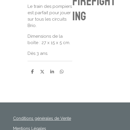
firefight
Le train des pompiers
ing
est parfait pour jouer
sur tous les circuits
Brio.
Dimensions de la
boîte : 27 x 15 x 5 cm.
Dès 3 ans.
P
P
P
P
a
a
a
a
r
r
r
r
t
t
t
t
a
a
a
a
g
g
g
g
e
e
e
e
r
r
r
r
Conditions générales de Vente
Mentions Légales