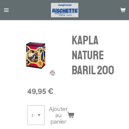
Passer
au
contenu
principal
Kapla
Nature
Baril 200
49,95 €
Ajouter
au
panier