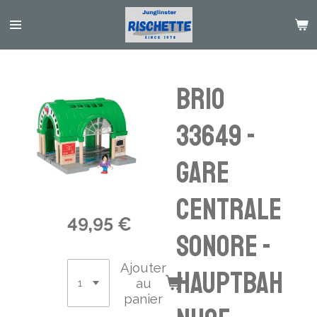
Passer
au
contenu
principal
BRIO
33649 -
GARE
CENTRALE
49,95 €
SONORE -
Ajouter
Hauptbah
au
panier