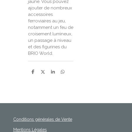
jaune. Vous pouvez
ajouter de nombreux
accessoires
ferroviaires au jeu,
notamment un feu de
croisement lumineux,
un passage à niveau
et des figurines du
BRIO World.
P
P
P
P
a
a
a
a
r
r
r
r
t
t
t
t
a
a
a
a
g
g
g
g
e
e
e
e
r
r
r
r
Conditions générales de Vente
Mentions Légales