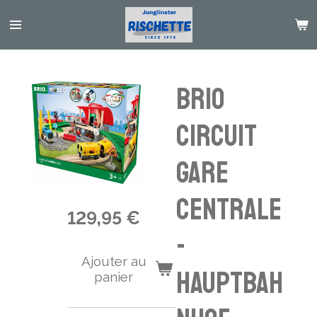
Passer
au
contenu
principal
Brio
Circuit
Gare
centrale
129,95 €
-
Ajouter au
Hauptbah
panier