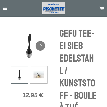
Passer
au
contenu
principal
GEFU Tee-
Ei Sieb
Edelstah
l /
Kunststo
ff - boule
12,95 €