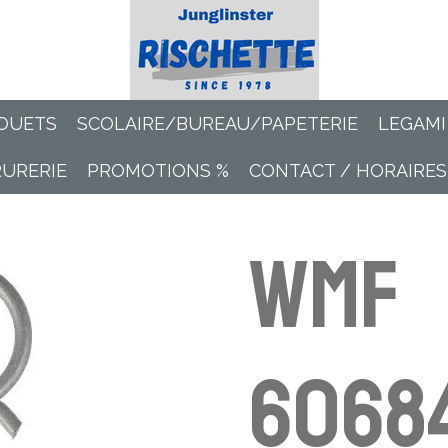
OUETS
SCOLAIRE/BUREAU/PAPETERIE
LEGAMI
RURERIE
PROMOTIONS %
CONTACT / HORAIRES
WMF
6068