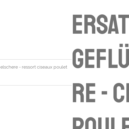
Ersa
Gefl
schere - ressort ciseaux poulet
re - 
poul