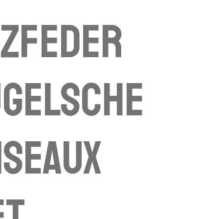
tzfeder
ügelsche
ciseaux
et