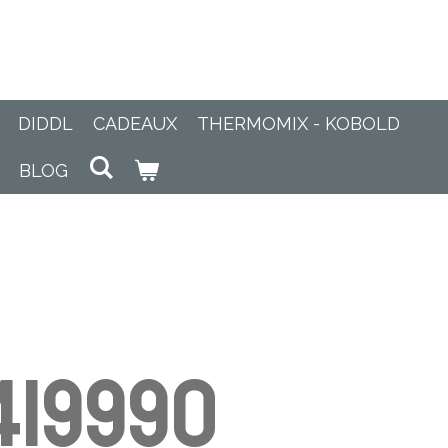
DIDDL
CADEAUX
THERMOMIX - KOBOLD
BLOG
419990