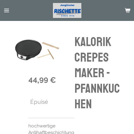
Passer
au
contenu
principal
KALORIK
Crepes
maker -
44,99 €
Pfannkuc
hen
Épuisé
hochwertige
Antihaftbeschichtung