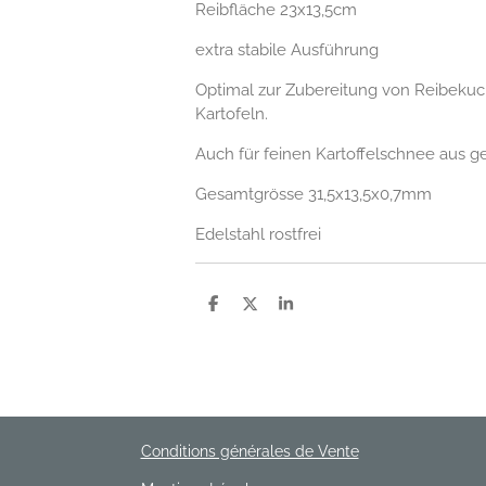
Reibfläche 23x13,5cm
extra stabile Ausführung
Optimal zur Zubereitung von Reibekuche
Kartofeln.
Auch für feinen Kartoffelschnee aus g
Gesamtgrösse 31,5x13,5x0,7mm
Edelstahl rostfrei
P
P
P
a
a
a
r
r
r
t
t
t
a
a
a
g
g
g
e
e
e
r
r
r
Conditions générales de Vente