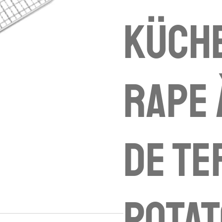
Küche
Rape 
de te
Potat