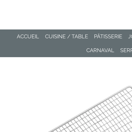
Passer
au
contenu
principal
ACCUEIL
CUISINE / TABLE
PÂTISSERIE
J
CARNAVAL
SER