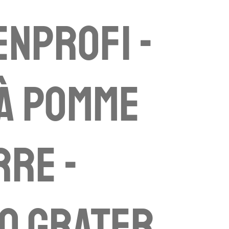
nprofi -
à pomme
rre -
o grater