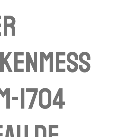
er
nkenmess
M-1704
au de