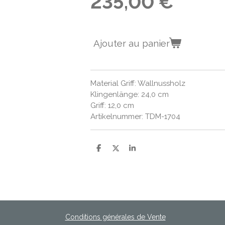
235,00 €
Ajouter au panier
Material Griff: Wallnussholz
Klingenlänge: 24,0 cm
Griff: 12,0 cm
Artikelnummer: TDM-1704
P
P
P
a
a
a
r
r
r
t
t
t
a
a
a
g
g
g
e
e
e
r
r
r
Conditions générales de Vente