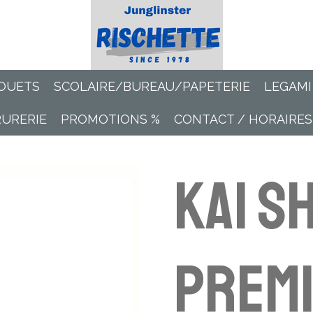
OUETS
SCOLAIRE/BUREAU/PAPETERIE
LEGAMI
RURERIE
PROMOTIONS %
CONTACT / HORAIRES
KAI S
Premi