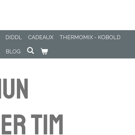
DIDDL
CADEAUX
THERMOMIX - KOBOLD
BLOG
hun
er Tim