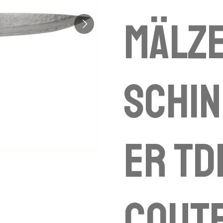
Mälz
Schi
er TD
coute