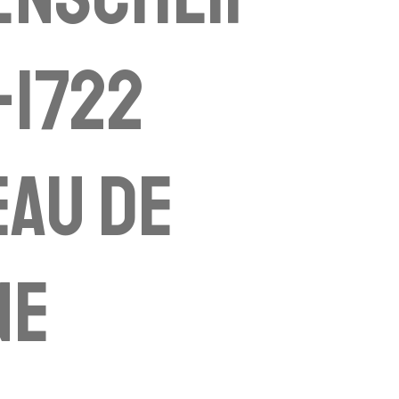
-1722
au de
ne