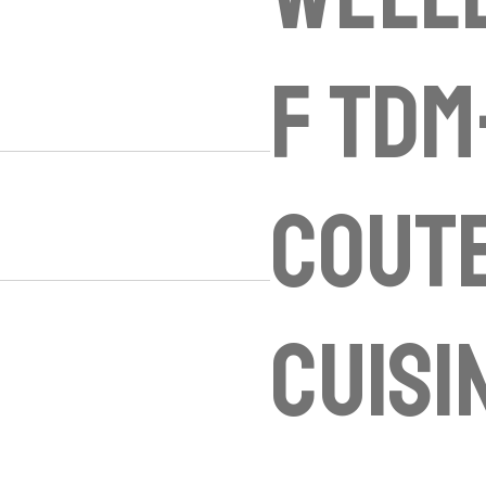
f TDM
coute
cuisi