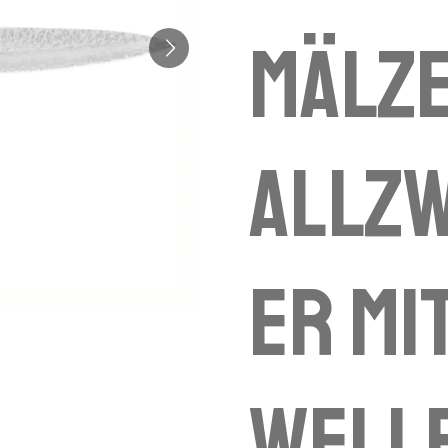
Mälz
Allz
er mi
Well