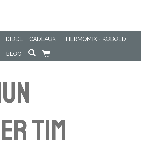
DIDDL
CADEAUX
THERMOMIX - KOBOLD
BLOG
hun
er Tim