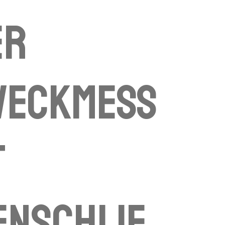
er
weckmess
t
enschlif