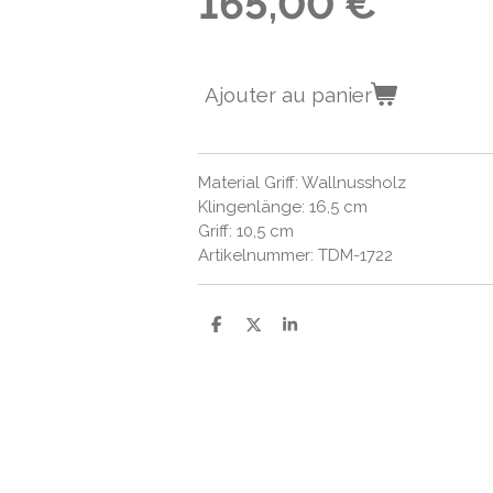
165,00 €
Ajouter au panier
Material Griff: Wallnussholz
Klingenlänge: 16,5 cm
Griff: 10,5 cm
Artikelnummer: TDM-1722
P
P
P
a
a
a
r
r
r
t
t
t
a
a
a
g
g
g
e
e
e
r
r
r