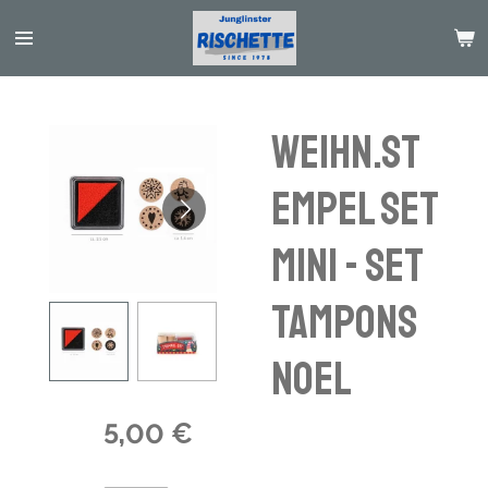
Passer
au
contenu
principal
Weihn.St
empel Set
Mini - Set
tampons
Noel
5,00 €