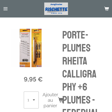
Passer
au
contenu
principal
PORTE-
PLUMES
RHEITA
CALLIGRA
9,95 €
PHY +6
Ajouter
PLUMES -
au
panier