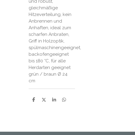
und robust,
gleichmäßige
Hitzeverteilung, kein
Anbrennen und
Anhaften, ideal zum
scharfen Anbraten,
Griff in Holzoptik,
spülmaschinengeeignet,
backofengeeignet
bis 180 °C, für alle
Herdarten geeignet
grün / braun Ø 24
cm
P
P
P
P
a
a
a
a
r
r
r
r
t
t
t
t
a
a
a
a
g
g
g
g
e
e
e
e
r
r
r
r