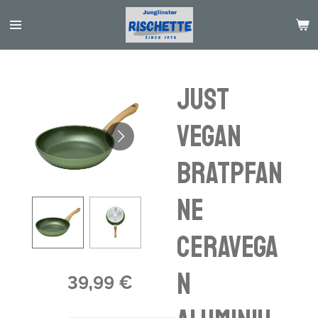
Passer
au
contenu
principal
JUST
VEGAN
Bratpfan
ne
CeraVega
n
39,99 €