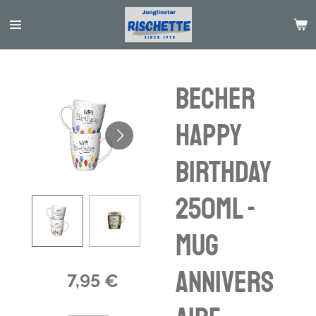
Passer
au
contenu
principal
Becher
Happy
Birthday
250ml -
Mug
annivers
7,95 €