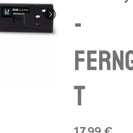
-
Fern
t
17,99 €