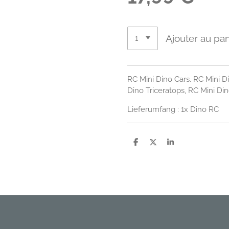
Ajouter au pan
RC Mini Dino Cars. RC Mini D
Dino Triceratops, RC Mini Di
Lieferumfang : 1x Dino RC
P
P
P
a
a
a
r
r
r
t
t
t
a
a
a
g
g
g
e
e
e
r
r
r