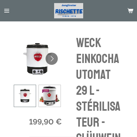
Passer
au
contenu
principal
WECK
Einkocha
utomat
29 l -
Stérilisa
teur -
199,90 €