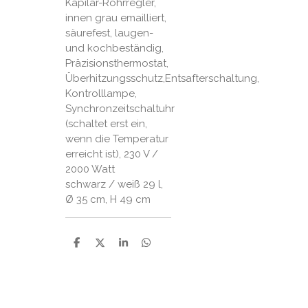
Kapilar-Rohrregler,
innen grau emailliert,
säurefest, laugen-
und kochbeständig,
Präzisionsthermostat,
Überhitzungsschutz,Entsafterschaltung,
Kontrolllampe,
Synchronzeitschaltuhr
(schaltet erst ein,
wenn die Temperatur
erreicht ist), 230 V /
2000 Watt
schwarz / weiß 29 l,
Ø 35 cm, H 49 cm
P
P
P
P
a
a
a
a
r
r
r
r
t
t
t
t
a
a
a
a
g
g
g
g