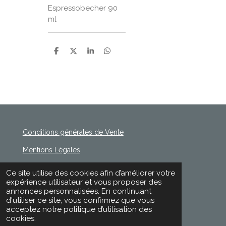
Espressobecher 90
ml
P
P
P
P
a
a
a
a
r
r
r
r
t
t
t
t
a
a
a
a
g
g
g
g
e
e
e
e
r
r
r
r
Conditions générales de Vente
Mentions Légales
Politique de Confidentialité
Ce site utilise des cookies afin d’améliorer votre
© 2020 - 2026 Rischette
expérience utilisateur et vous proposer des
Propulsé par
Webador
annonces personnalisées. En continuant
d'utiliser ce site, vous confirmez que vous
acceptez notre politique d’utilisation des
cookies.