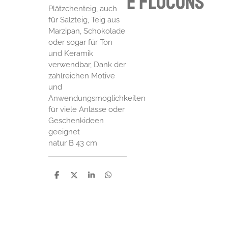
e flocons
Plätzchenteig, auch
für Salzteig, Teig aus
Marzipan, Schokolade
oder sogar für Ton
und Keramik
verwendbar, Dank der
zahlreichen Motive
und
Anwendungsmöglichkeiten
für viele Anlässe oder
Geschenkideen
geeignet
natur B 43 cm
P
P
P
P
a
a
a
a
r
r
r
r
t
t
t
t
a
a
a
a
g
g
g
g
e
e
e
e