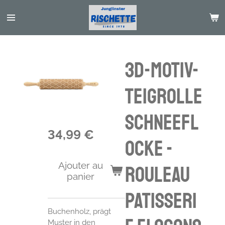
Passer
au
contenu
principal
3D-Motiv-
Teigrolle
Schneefl
34,99 €
ocke -
Ajouter au
rouleau
panier
patisseri
Buchenholz, prägt
Muster in den