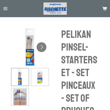
Passer
au
contenu
principal
PELIKAN
Pinsel-
Starters
et - set
pinceaux
- set of