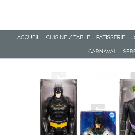
Passer
au
contenu
principal
ACCUEIL
CUISINE / TABLE
PÂTISSERIE
J
CARNAVAL
SER