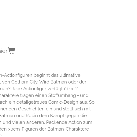
ier
Actionfiguren beginnt das ultimative
t von Gotham City. Wird Batman oder der
men? Jede Actionfigur verfügt über 11
araktere tragen einen Stoffumhang - und
urch ein detailgetreues Comic-Design aus. So
nnenden Geschichten ein und stellt sich mit
Batman und Robin dem Kampf gegen die
n und vielen anderen. Packende Action zum
 den 30cm-Figuren der Batman-Charaktere
).