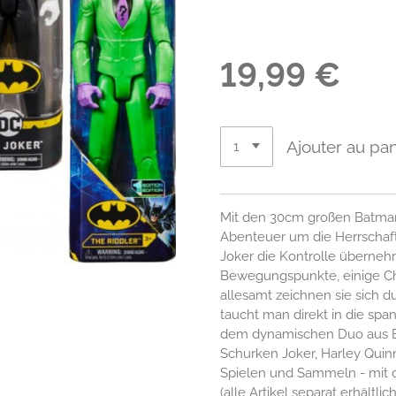
19,99 €
Ajouter au pan
Mit den 30cm großen Batman-
Abenteuer um die Herrschaf
Joker die Kontrolle überneh
Bewegungspunkte, einige Ch
allesamt zeichnen sie sich d
taucht man direkt in die spa
dem dynamischen Duo aus 
Schurken Joker, Harley Quin
Spielen und Sammeln - mit
(alle Artikel separat erhältlich