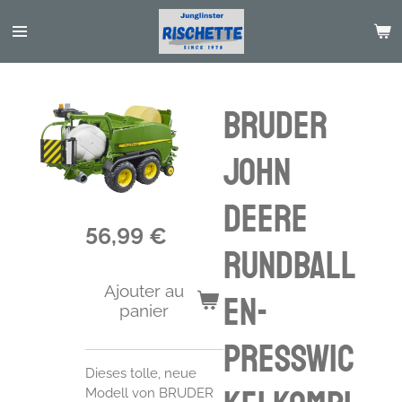
Passer
au
contenu
principal
Bruder
John
Deere
56,99 €
Rundball
Ajouter au
en-
panier
Presswic
Dieses tolle, neue
Modell von BRUDER