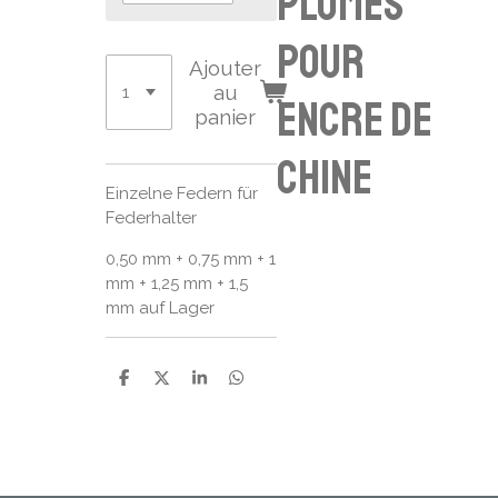
plumes
pour
Ajouter
au
encre de
panier
chine
Einzelne Federn für
Federhalter
0,50 mm + 0,75 mm + 1
mm + 1,25 mm + 1,5
mm auf Lager
P
P
P
P
a
a
a
a
r
r
r
r
t
t
t
t
a
a
a
a
g
g
g
g
e
e
e
e