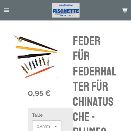
Passer
au
contenu
principal
Feder
für
Federhal
ter für
0,95 €
Chinatus
che -
Taille