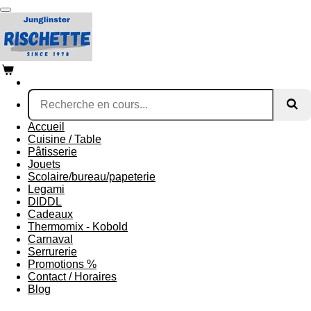
Passer
au
contenu
principal
Accueil
Cuisine / Table
Pâtisserie
Jouets
Scolaire/bureau/papeterie
Legami
DIDDL
Cadeaux
Thermomix - Kobold
Carnaval
Serrurerie
Promotions %
Contact / Horaires
Blog