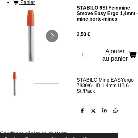
Panier
STABILO 6St Feinmine
Smove Easy Ergo 1,4mm -
mine porte-mines
2,50 €
Ajouter
au panier
STABILO Mine EASYergo
7880/6-HB 1,4mm HB 6
St./Pack
P
P
P
P
a
a
a
a
r
r
r
r
t
t
t
t
a
a
a
a
Conditions générales de Vente
g
g
g
g