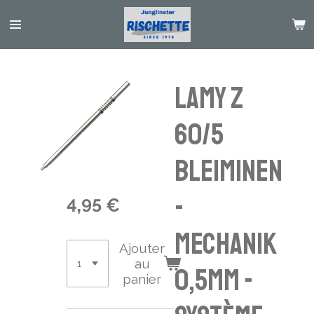
Passer
au
contenu
principal
LAMY Z
60/5
Bleiminen
-
4,95 €
Mechanik
Ajouter
au
0,5mm -
panier