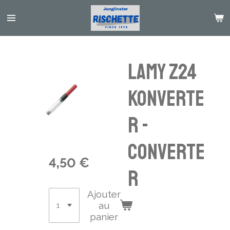
Passer
au
contenu
principal
LAMY Z24
Konverte
r -
converte
4,50 €
r
Ajouter
au
panier