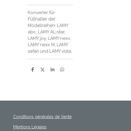
Konverter für
Füllhalter der
Modellreihen: LAMY
abc, LAMY AL-star,
LAMY joy, LAMY nexx,
LAMY nexx M, LAMY
safari und LAMY vista.
P
P
P
P
a
a
a
a
r
r
r
r
t
t
t
t
a
a
a
a
g
g
g
g
e
e
e
e
r
r
r
r
Conditions générales de Vente
Mentions Légales