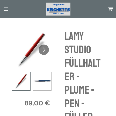
Passer
au
contenu
principal
LAMY
studio
Füllhalt
er -
plume -
pen -
89,00 €