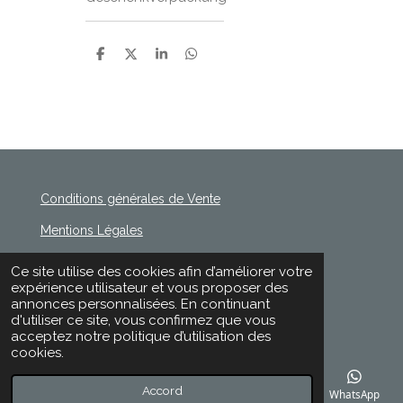
P
P
P
P
a
a
a
a
r
r
r
r
t
t
t
t
a
a
a
a
g
g
g
g
e
e
e
e
r
r
r
r
Conditions générales de Vente
Mentions Légales
Politique de Confidentialité
Ce site utilise des cookies afin d’améliorer votre
© 2020 - 2026 Rischette
expérience utilisateur et vous proposer des
Propulsé par
Webador
annonces personnalisées. En continuant
d'utiliser ce site, vous confirmez que vous
acceptez notre politique d’utilisation des
cookies.
Accord
E-mail
Téléphone
Carte
Facebook
WhatsApp