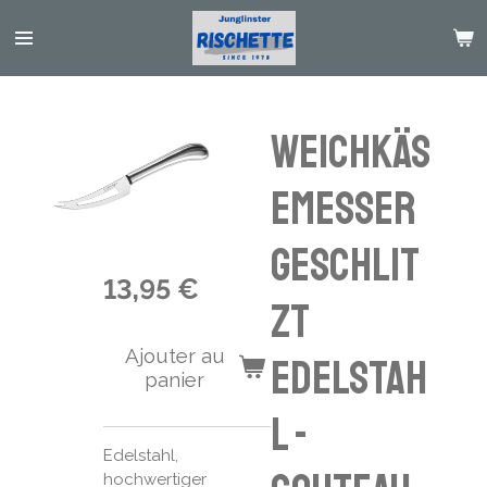
Passer
au
contenu
principal
Weichkäs
emesser
geschlit
13,95 €
zt
Ajouter au
Edelstah
panier
l -
Edelstahl,
hochwertiger