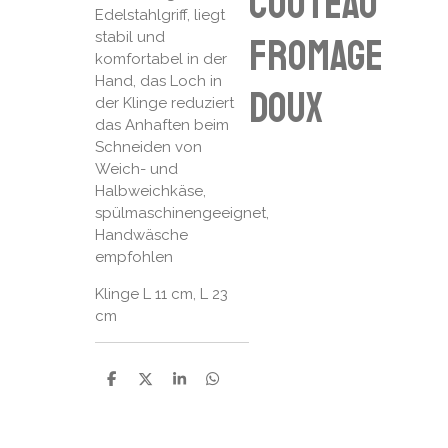
couteau
Edelstahlgriff, liegt
stabil und
fromage
komfortabel in der
Hand, das Loch in
doux
der Klinge reduziert
das Anhaften beim
Schneiden von
Weich- und
Halbweichkäse,
spülmaschinengeeignet,
Handwäsche
empfohlen
Klinge L 11 cm, L 23
cm
P
P
P
P
a
a
a
a
r
r
r
r
t
t
t
t
a
a
a
a