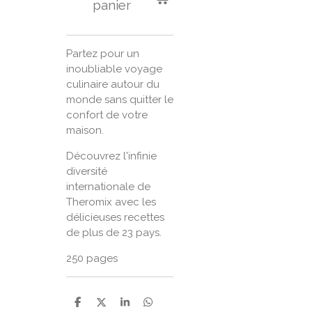
panier
Partez pour un
inoubliable voyage
culinaire autour du
monde sans quitter le
confort de votre
maison.
Découvrez l'infinie
diversité
internationale de
Theromix avec les
délicieuses recettes
de plus de 23 pays.
250 pages
P
P
P
P