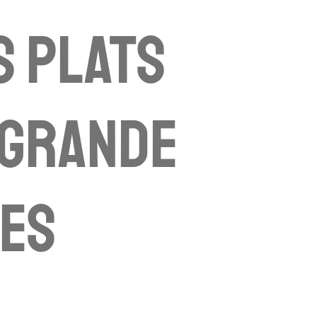
s Plats
 grande
ées