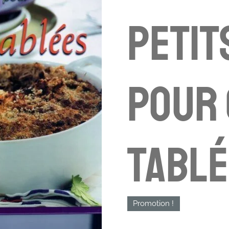
Petit
pour
tabl
Promotion !