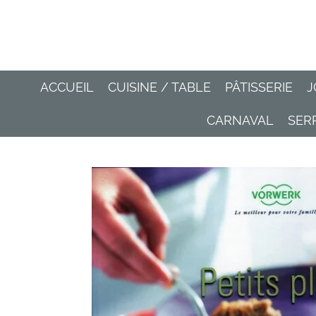
Passer
au
contenu
principal
ACCUEIL
CUISINE / TABLE
PÂTISSERIE
J
CARNAVAL
SER