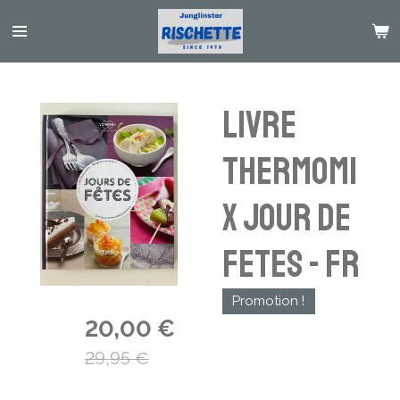
Passer
au
contenu
principal
Livre
Thermomi
x Jour de
Fetes - FR
Promotion !
20,00 €
29,95 €