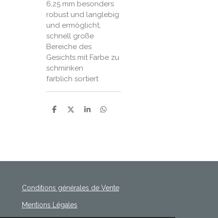
6,25 mm besonders
robust und langlebig
und ermöglicht,
schnell große
Bereiche des
Gesichts mit Farbe zu
schminken
farblich sortiert
P
P
P
P
a
a
a
a
r
r
r
r
t
t
t
t
a
a
a
a
g
g
g
g
e
e
e
e
r
r
r
r
Conditions générales de Vente
Mentions Légales