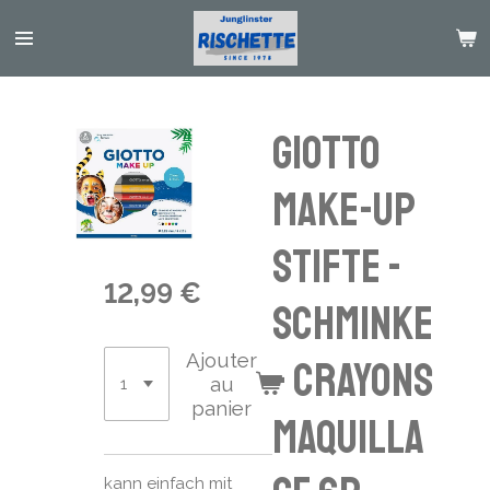
Passer
au
contenu
principal
GIOTTO
Make-Up
Stifte -
12,99 €
Schminke
Ajouter
- crayons
au
panier
maquilla
kann einfach mit