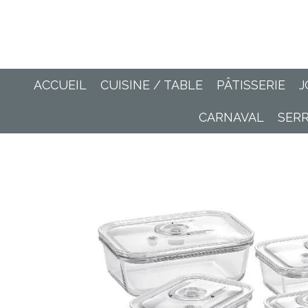
Passer
au
contenu
principal
ACCUEIL
CUISINE / TABLE
PÂTISSERIE
J
CARNAVAL
SER