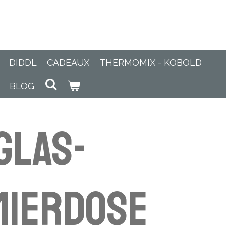
DIDDL
CADEAUX
THERMOMIX - KOBOLD
BLOG
Glas-
mierdose