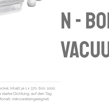
n - bo
vacu
kel, Inhalt: je 1 x 370, 600, 1000,
a starke Dichtung, auf den Tag
onat), mikrowellengeeignet,