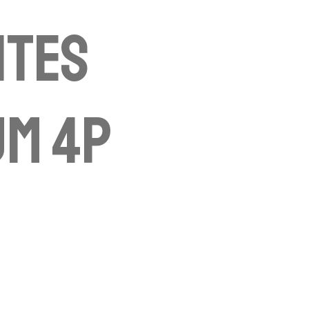
ites
um 4p