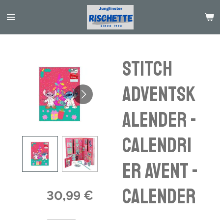
Passer
au
contenu
principal
Stitch
Adventsk
alender -
calendri
er avent -
calender
30,99 €