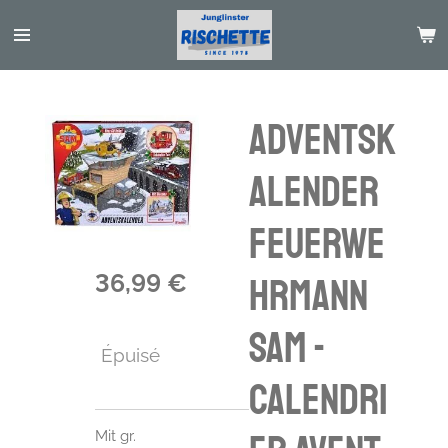
Passer
au
contenu
principal
Adventsk
alender
Feuerwe
36,99 €
hrmann
SAM -
Épuisé
calendri
Mit gr.