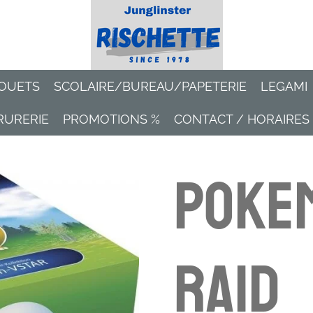
OUETS
SCOLAIRE/BUREAU/PAPETERIE
LEGAMI
RURERIE
PROMOTIONS %
CONTACT / HORAIRES
Poke
Raid