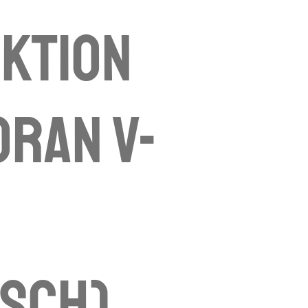
ktion
ran V-
tsch)