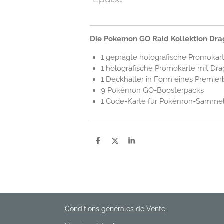
Die Pokemon GO Raid Kollektion Drag
1 geprägte holografische Promokar
1 holografische Promokarte mit Dr
1 Deckhalter in Form eines Premierb
9 Pokémon GO-Boosterpacks
1 Code-Karte für Pokémon-Sammelk
P
P
P
a
a
a
r
r
r
t
t
t
a
a
a
g
g
g
e
e
e
r
r
r
Conditions générales de Vente