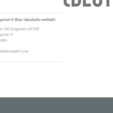
oran V-Star (deutsch) enthält:
te mit Dragoran-VSTAR
agoran-V
alls
artenspiel-Live