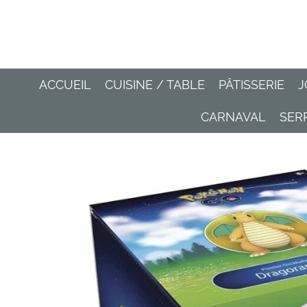
Passer
au
contenu
principal
ACCUEIL
CUISINE / TABLE
PÂTISSERIE
J
CARNAVAL
SER