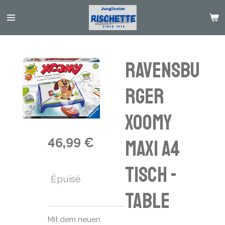
Passer
au
contenu
principal
Ravensbu
rger
Xoomy
46,99 €
Maxi A4
Tisch -
Épuisé
Table
Mit dem neuen