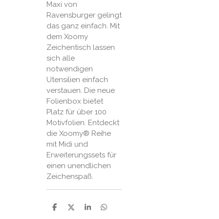
Maxi von
Ravensburger gelingt
das ganz einfach. Mit
dem Xoomy
Zeichentisch lassen
sich alle
notwendigen
Utensilien einfach
verstauen. Die neue
Folienbox bietet
Platz für über 100
Motivfolien. Entdeckt
die Xoomy® Reihe
mit Midi und
Erweiterungssets für
einen unendlichen
Zeichenspaß.
P
P
P
P
a
a
a
a